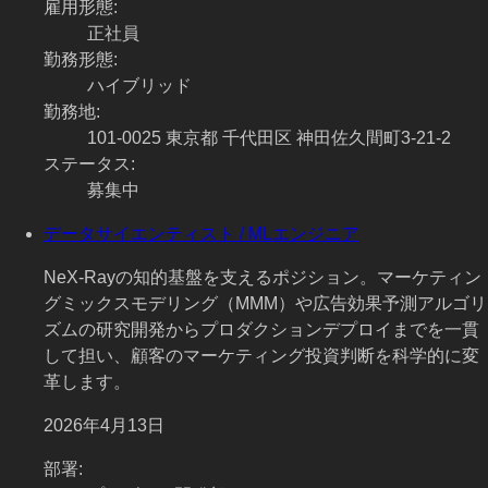
雇用形態
:
正社員
勤務形態
:
ハイブリッド
勤務地
:
101-0025 東京都 千代田区 神田佐久間町3-21-2
ステータス
:
募集中
データサイエンティスト / MLエンジニア
NeX-Rayの知的基盤を支えるポジション。マーケティン
グミックスモデリング（MMM）や広告効果予測アルゴリ
ズムの研究開発からプロダクションデプロイまでを一貫
して担い、顧客のマーケティング投資判断を科学的に変
革します。
2026年4月13日
部署
: