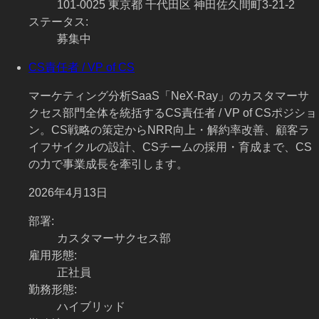
101-0025 東京都 千代田区 神田佐久間町3-21-2
ステータス
:
募集中
CS責任者 / VP of CS
マーケティング分析SaaS「NeX-Ray」のカスタマーサ
クセス部門全体を統括するCS責任者 / VP of CSポジショ
ン。CS戦略の策定からNRR向上・解約率改善、顧客ラ
イフサイクルの設計、CSチームの採用・育成まで、CS
の力で事業成長を牽引します。
2026年4月13日
部署
:
カスタマーサクセス部
雇用形態
:
正社員
勤務形態
:
ハイブリッド